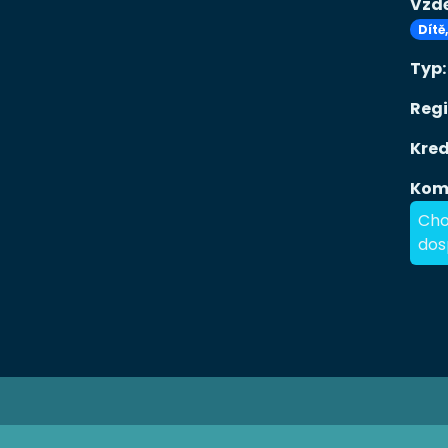
Vzdě
Dítě
Typ
Reg
Kred
Kom
Cho
dos