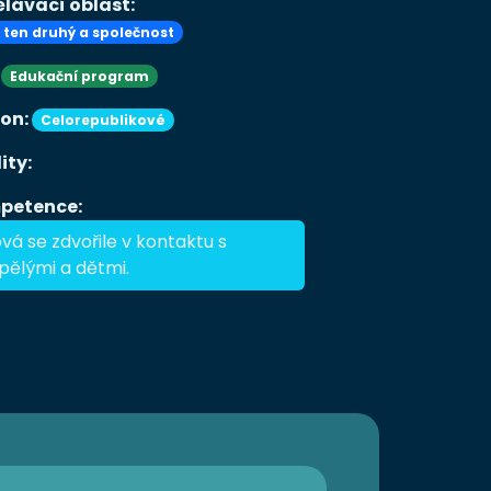
lávací oblast:
, ten druhý a společnost
:
Edukační program
ion:
Celorepublikové
ity:
petence:
vá se zdvořile v kontaktu s
pělými a dětmi.