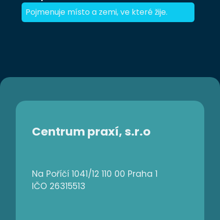
Pojmenuje místo a zemi, ve které žije.
Centrum praxí, s.r.o
Na Poříčí 1041/12 110 00 Praha 1
IČO 26315513