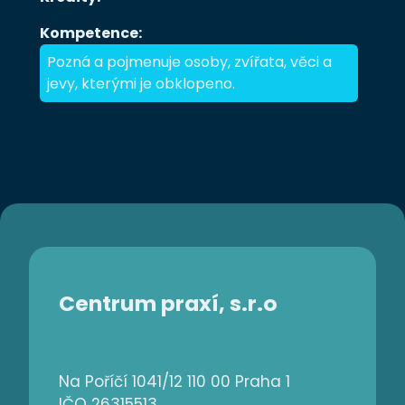
Kompetence:
Pozná a pojmenuje osoby, zvířata, věci a
jevy, kterými je obklopeno.
Centrum praxí, s.r.o
Na Poříčí 1041/12 110 00 Praha 1
IČO 26315513