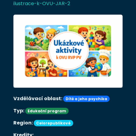
ilustrace-k-OVU-JAR-2
Vzdělávací oblast:
Dítě a jeho psychika
Typ:
Edukační program
Region:
Celorepublikové
Kredity: