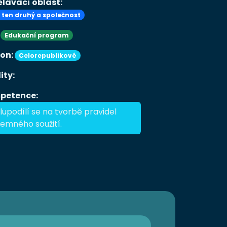
lávací oblast:
, ten druhý a společnost
:
Edukační program
ion:
Celorepublikové
ity:
petence:
lupodílí se na tvorbě pravidel
jemného soužití.