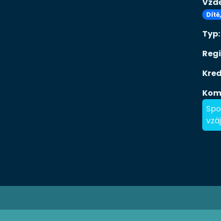
Vzdě
Dítě
Typ
Reg
Kred
Kom
Spo
vzá