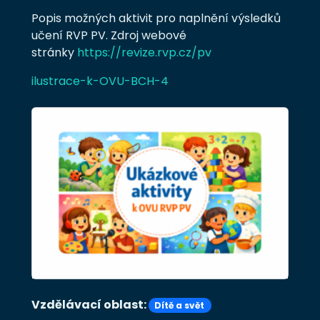
Popis možných aktivit pro naplnění výsledků
učení RVP PV. Zdroj webové
stránky
https://revize.rvp.cz/pv
ilustrace-k-OVU-BCH-4
Vzdělávací oblast:
Dítě a svět