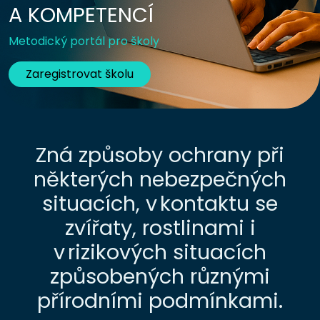
A KOMPETENCÍ
Metodický portál pro školy
Zaregistrovat školu
Zná způsoby ochrany při
některých nebezpečných
situacích, v kontaktu se
zvířaty, rostlinami i
v rizikových situacích
způsobených různými
přírodními podmínkami.